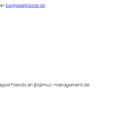
 an
ba@laserklasse.de
 Paypal Friends an jbl@muc-management.de