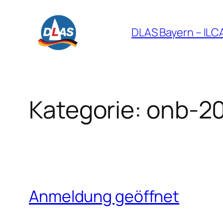
Zum
Inhalt
DLAS Bayern – ILC
springen
Kategorie:
onb-2
Anmeldung geöffnet